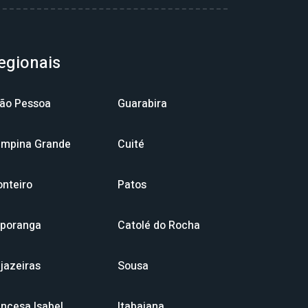
egionais
ão Pessoa
Guarabira
mpina Grande
Cuité
nteiro
Patos
aporanga
Catolé do Rocha
jazeiras
Sousa
incesa Isabel
Itabaiana