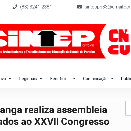
(83) 3241-2381
sinteppb83@gmail.co
tiva
Regionais
Benefícios
Comunicação
Publ
ranga realiza assembleia
gados ao XXVII Congresso