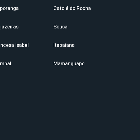
aporanga
Catolé do Rocha
jazeiras
Sousa
incesa Isabel
Itabaiana
mbal
Mamanguape