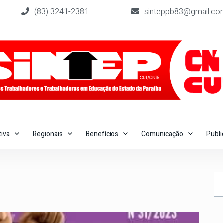
(83) 3241-2381
sinteppb83@gmail.co
tiva
Regionais
Benefícios
Comunicação
Publ