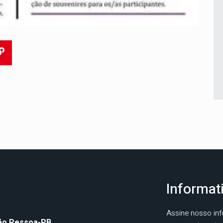
Informat
Assine nosso inf
oão Pessoa-PB