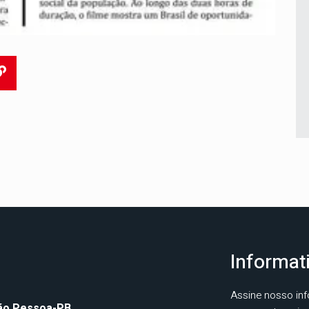
Informat
Assine nosso inf
oão Pessoa-PB