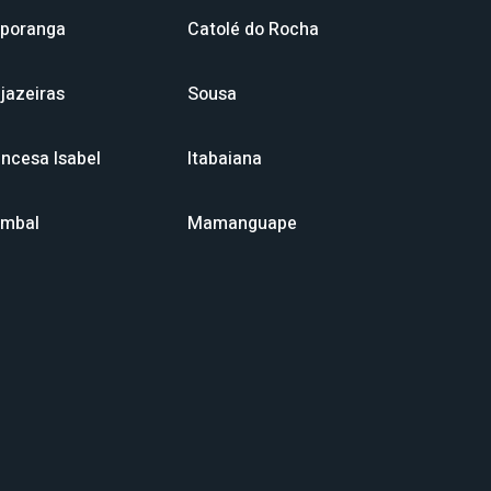
aporanga
Catolé do Rocha
jazeiras
Sousa
incesa Isabel
Itabaiana
mbal
Mamanguape