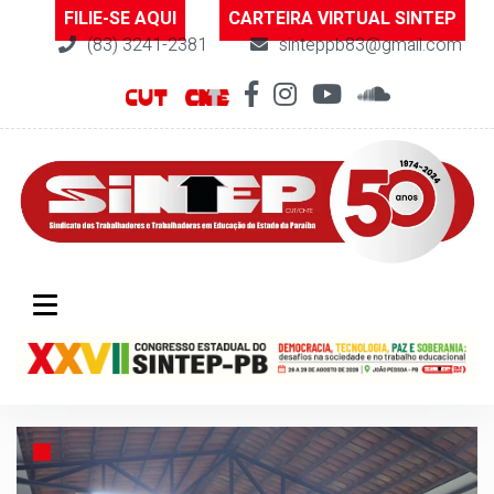
FILIE-SE AQUI
CARTEIRA VIRTUAL SINTEP
(83) 3241-2381
sinteppb83@gmail.com